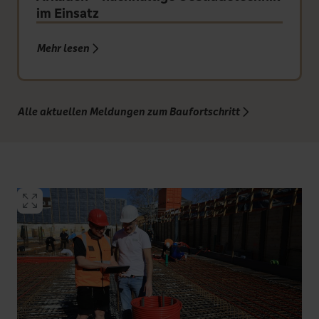
im Einsatz
Mehr lesen über „Betonaktivierung in d
Mehr lesen
Alle aktuellen Meldungen zum Baufortschritt
Bil