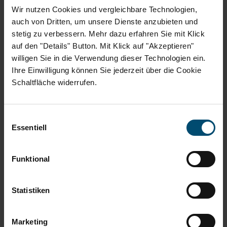
Wir nutzen Cookies und vergleichbare Technologien,
auch von Dritten, um unsere Dienste anzubieten und
stetig zu verbessern. Mehr dazu erfahren Sie mit Klick
Mit dem Abriss der Hausnummern 60 bis 68 in der
auf den "Details" Button. Mit Klick auf "Akzeptieren"
Porschestraße ist ein weiterer wichtiger Meilenstein für
willigen Sie in die Verwendung dieser Technologien ein.
die BRAWO Arkaden erreicht. Das Stadtquartier im
Ihre Einwilligung können Sie jederzeit über die Cookie
Herzen Wolfsburgs nimmt sichtbar Gestalt an.
Schaltfläche widerrufen.
Wo bis vor Kurzem noch bekannte Gebäude standen,
Einwilligungsauswahl
darunter das ehemalige Hörgerätehaus Kind, ist nun der
Essentiell
Blick frei auf die Fläche der künftigen BRAWO Arkaden.
Der Rückbau markiert den Abschluss der großflächigen
Funktional
Abrissarbeiten, bei denen insgesamt rund 13.000 Tonnen
Material bewegt wurden. Verantwortlich für den
Abbruch ist die Firma Köster, die den Baufortschritt in
Statistiken
enger Abstimmung mit der Volksbank BRAWO eG
planmäßig vorantreibt.
Marketing